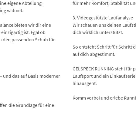
ne eigene Abteilung
für mehr Komfort, Stabilität u
ing widmet.
3. Videogestützte Laufanalyse
lance bieten wir dir eine
Wir schauen uns deinen Laufsti
inzigartig ist. Egal ob
dich wirklich unterstützt.
 du den passenden Schuh für
So entsteht Schritt für Schritt
auf dich abgestimmt.
GELSPECK RUNNING steht für pe
 – und das auf Basis moderner
Laufsport und ein Einkaufserle
hinausgeht.
Komm vorbei und erlebe Runni
ffen die Grundlage für eine